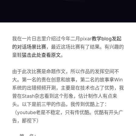
我在一片日志里介绍过今年二月pixar
教学blog发起
的对话场景比赛
，最近这场比赛有了结果。有兴趣的
童鞋
猛击此处查看原文
。
由于此次比赛是命题作文，所以作品的发挥空间不
大。第一名的贵在创意和故事，第二名的故事拿Win
系统的出错频频开涮，主要是在技术也占了优势，我
曾在Stash杂志看到这个形象，估计制作人有点来
头。以下是前三甲的作品，我传到优酷上了：
（youtube老是不稳定，只有传优酷。优酷有开头广
告，鄙视下）