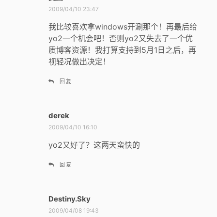
道
2009/04/10 23:47
：
我比较喜欢拿windows开涮那个！再最后给
yo2一个机会吧！否则yo2又失去了一个优
质博客资源！我打算支持到5月1日之后，再
视轻况做出决定！
回复
derek
说
道
2009/04/10 16:10
：
yo2又好了？这两天蛮快的
回复
Destiny.Sky
说
道
2009/04/08 19:43