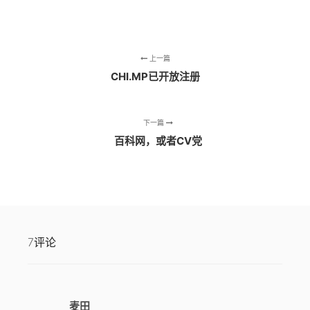
上一篇
CHI.MP已开放注册
下一篇
百科网，或者CV党
7评论
麦田
说